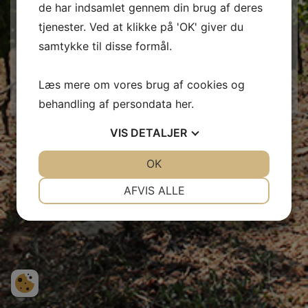
de har indsamlet gennem din brug af deres
tjenester. Ved at klikke på 'OK' giver du
lukket
samtykke til disse formål.
Webshoppen er midlertidigt lukket pga ombygning.
Læs mere om vores brug af cookies og
behandling af persondata
her
.
VIS
DETALJER
JA
NEJ
OK
JA
NEJ
NØDVENDIGE
PRÆFERENCER
AFVIS ALLE
JA
NEJ
JA
NEJ
MARKETING
STATISTIK